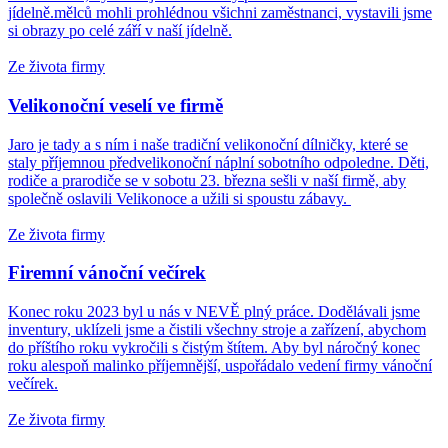
jídelně.mělců mohli prohlédnou všichni zaměstnanci, vystavili jsme
si obrazy po celé září v naší jídelně.
Ze života firmy
Velikonoční veselí ve firmě
Jaro je tady a s ním i naše tradiční velikonoční dílničky, které se
staly příjemnou předvelikonoční náplní sobotního odpoledne. Děti,
rodiče a prarodiče se v sobotu 23. března sešli v naší firmě, aby
společně oslavili Velikonoce a užili si spoustu zábavy.
Ze života firmy
Firemní vánoční večírek
Konec roku 2023 byl u nás v NEVĚ plný práce. Dodělávali jsme
inventury, uklízeli jsme a čistili všechny stroje a zařízení, abychom
do příštího roku vykročili s čistým štítem. Aby byl náročný konec
roku alespoň malinko příjemnější, uspořádalo vedení firmy vánoční
večírek.
Ze života firmy