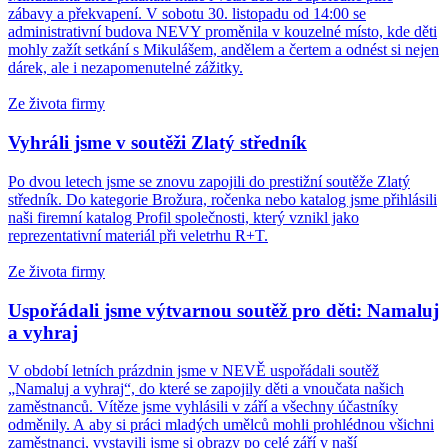
zábavy a překvapení. V sobotu 30. listopadu od 14:00 se
administrativní budova NEVY proměnila v kouzelné místo, kde děti
mohly zažít setkání s Mikulášem, andělem a čertem a odnést si nejen
dárek, ale i nezapomenutelné zážitky.
Ze života firmy
Vyhráli jsme v soutěži Zlatý středník
Po dvou letech jsme se znovu zapojili do prestižní soutěže Zlatý
středník. Do kategorie Brožura, ročenka nebo katalog jsme přihlásili
naši firemní katalog Profil společnosti, který vznikl jako
reprezentativní materiál při veletrhu R+T.
Ze života firmy
Uspořádali jsme výtvarnou soutěž pro děti: Namaluj
a vyhraj
V období letních prázdnin jsme v NEVĚ uspořádali soutěž
„Namaluj a vyhraj“, do které se zapojily děti a vnoučata našich
zaměstnanců. Vítěze jsme vyhlásili v září a všechny účastníky
odměnily. A aby si práci mladých umělců mohli prohlédnou všichni
zaměstnanci, vystavili jsme si obrazy po celé září v naší