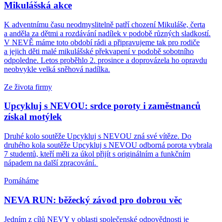
Mikulášská akce
K adventnímu času neodmyslitelně patří chození Mikuláše, čerta
a anděla za dětmi a rozdávání nadílek v podobě různých sladkostí.
V NEVĚ máme toto období rádi a připravujeme tak pro rodiče
a jejich děti malé mikulášské překvapení v podobě sobotního
odpoledne. Letos proběhlo 2. prosince a doprovázela ho opravdu
neobvykle velká sněhová nadílka.
Ze života firmy
Upcykluj s NEVOU: srdce poroty i zaměstnanců
získal motýlek
Druhé kolo soutěže Upcykluj s NEVOU zná své vítěze. Do
druhého kola soutěže Upcykluj s NEVOU odborná porota vybrala
7 studentů, kteří měli za úkol přijít s originálním a funkčním
nápadem na další zpracování.
Pomáháme
NEVA RUN: běžecký závod pro dobrou věc
Jedním z cílů NEVY v oblasti společenské odpovědnosti je