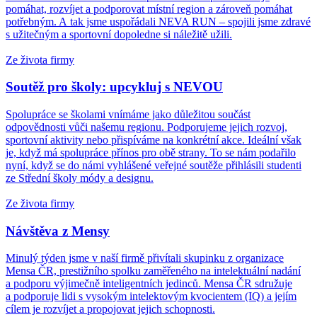
pomáhat, rozvíjet a podporovat místní region a zároveň pomáhat
potřebným. A tak jsme uspořádali NEVA RUN – spojili jsme zdravé
s užitečným a sportovní dopoledne si náležitě užili.
Ze života firmy
Soutěž pro školy: upcykluj s NEVOU
Spolupráce se školami vnímáme jako důležitou součást
odpovědnosti vůči našemu regionu. Podporujeme jejich rozvoj,
sportovní aktivity nebo přispíváme na konkrétní akce. Ideální však
je, když má spolupráce přínos pro obě strany. To se nám podařilo
nyní, když se do námi vyhlášené veřejné soutěže přihlásili studenti
ze Střední školy módy a designu.
Ze života firmy
Návštěva z Mensy
Minulý týden jsme v naší firmě přivítali skupinku z organizace
Mensa ČR, prestižního spolku zaměřeného na intelektuální nadání
a podporu výjimečně inteligentních jedinců. Mensa ČR sdružuje
a podporuje lidi s vysokým intelektovým kvocientem (IQ) a jejím
cílem je rozvíjet a propojovat jejich schopnosti.