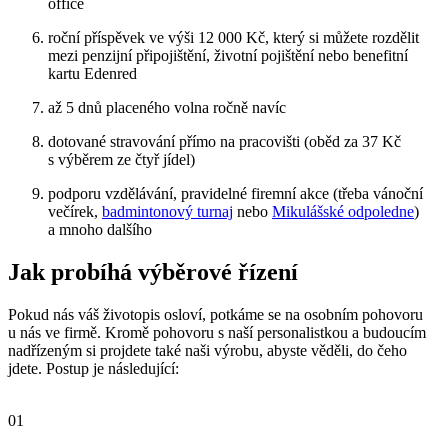
office
roční příspěvek ve výši 12 000 Kč, který si můžete rozdělit
mezi penzijní připojištění, životní pojištění nebo benefitní
kartu Edenred
až 5 dnů placeného volna ročně navíc
dotované stravování přímo na pracovišti (oběd za 37 Kč
s výběrem ze čtyř jídel)
podporu vzdělávání, pravidelné firemní akce (třeba
vánoční
večírek,
badmintonový turnaj
nebo
Mikulášské odpoledne
)
a mnoho dalšího
Jak probíhá výběrové řízení
Pokud nás váš životopis osloví, potkáme se na osobním pohovoru
u nás ve firmě. Kromě pohovoru s naší personalistkou a budoucím
nadřízeným si projdete také naši výrobu, abyste věděli, do čeho
jdete. Postup je následující:
01