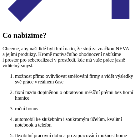
Co nabízíme?
Chceme, aby naši lidé byli hrdí na to, že stojí za značkou NEVA
a jejími produkty. Kromě motivačního ohodnocení nabízíme
i prostor pro seberealizaci v prostředí, kde má vaše práce jasně
viditelný smysl.
m
ožnost přímo ovlivňovat směřování firmy a vidět výsledky
své práce v reálném čase
fixní mzdu doplněnou o
obratovou měsíční
prémii
bez horní
hranice
roční
bonus
automobil ke služebním i soukromým účelům, kvalitní
notebook a telefon
flexibilní pracovní dobu a po zapracování možnost
home