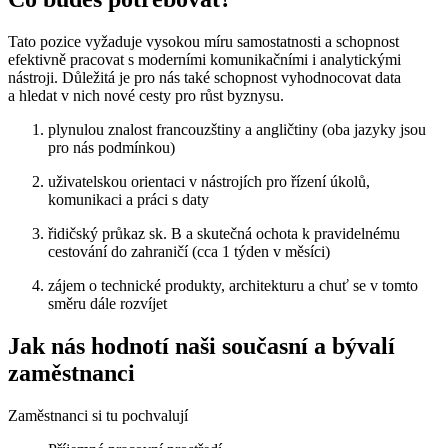
Tato pozice vyžaduje vysokou míru samostatnosti a schopnost
efektivně pracovat s moderními komunikačními i analytickými
nástroji. Důležitá je pro nás také schopnost vyhodnocovat data
a hledat v nich nové cesty pro růst byznysu.
plynulou znalost francouzštiny a angličtiny (oba jazyky jsou
pro nás podmínkou)
uživatelskou orientaci v nástrojích pro řízení úkolů,
komunikaci a práci s daty
řidičský průkaz sk. B a skutečná ochota k pravidelnému
cestování do zahraničí
(cca 1 týden v měsíci)
zájem o technické produkty, architekturu a chuť se v tomto
směru dále rozvíjet
Jak nás hodnotí naši současní a bývalí
zaměstnanci
Zaměstnanci si tu pochvalují