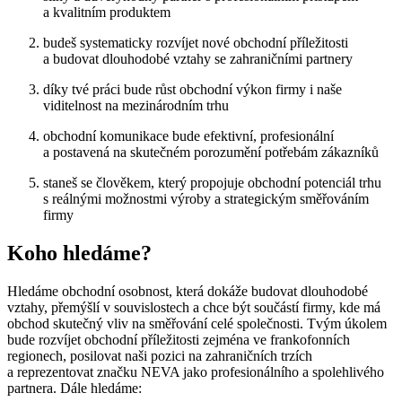
a kvalitním produktem
budeš systematicky rozvíjet nové obchodní příležitosti
a budovat dlouhodobé vztahy se zahraničními partnery
díky tvé práci bude růst obchodní výkon firmy i naše
viditelnost na mezinárodním trhu
obchodní komunikace bude efektivní, profesionální
a postavená na skutečném porozumění potřebám zákazníků
staneš se člověkem, který propojuje obchodní potenciál trhu
s reálnými možnostmi výroby a strategickým směřováním
firmy
Koho hledáme?
Hledáme obchodní osobnost, která dokáže budovat dlouhodobé
vztahy, přemýšlí v souvislostech a chce být součástí firmy, kde má
obchod skutečný vliv na směřování celé společnosti. Tvým úkolem
bude rozvíjet obchodní příležitosti
zejména
ve frankofonních
regionech, posilovat naši pozici na zahraničních trzích
a reprezentovat značku NEVA jako profesionálního a spolehlivého
partnera.
Dále hledáme: