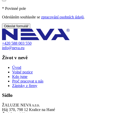
* Povinné pole
Odesláním souhlasíte se
zpracování osobních údajů
.
+420 588 003 550
info@neva.eu
Život v nevě
Úvod
Volné pozice
Kdo jsme
Proč pracovat u nás
Zápisky z firmy
Sídlo
ŽALUZIE NEVA s.r.o.
Háj 370, 798 12 Kralice na Hané